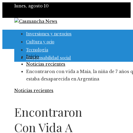
lunes, agosto 10
Inversiones y negocios
Cultura y ocio
Tecnología
Inicio
Responsabilidad social
Noticias recientes
Encontraron con vida a Maia, la niña de 7 años 
estaba desaparecida en Argentina
Noticias recientes
Encontraron
Con Vida A