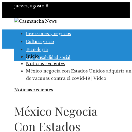
jueves, agosto 6
Inversiones y negocios
Cultura y ocio
Tecnología
Inicio
Responsabilidad social
Noticias recientes
México negocia con Estados Unidos adquirir un 
de vacunas contra el covid-19 | Video
Noticias recientes
México Negocia
Con Estados