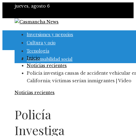
jueves, agosto 6
Inversiones y negocios
Cultura y ocio
Tecnología
Inicio
Responsabilidad social
Noticias recientes
Policía investiga causas de accidente vehicular e
California; víctimas serían inmigrantes | Video
Noticias recientes
Policía
Investiga