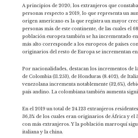
A principios de 2020, los extranjeros que constab
personas respecto a 2019, lo que representa un au
origen americano es la que registra un mayor cr
personas más de este continente, de las cuales el 6
población europea también se ha incrementado en 
más alto corresponde a los europeos de países com
originarios del resto de Europa se incrementan en
Por nacionalidades, destacan los incrementos de l
de Colombia (11.253), de Honduras (8.402), de Italia 
venezolana incrementa notablemente (32,6%), debido 
país andino. La colombiana también aumenta signif
En el 2019 un total de 24.123 extranjeros residente
36,3% de los cuales eran originarios de África y el
con más extranjeros. Y la población marroquí sigu
italiana y la china.