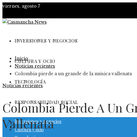
viernes, agosto 7
INVERSIONES Y NEGOCIOS
Inicio
CULTURA Y OCIO
Noticias recientes
Colombia pierde a un grande de la música vallenata
TECNOLOGÍA
Noticias recientes
RESPONSABILIDAD SOCIAL
Colombia Pierde A Un G
Vallenata
Inversiones y negocios
Cultura y ocio