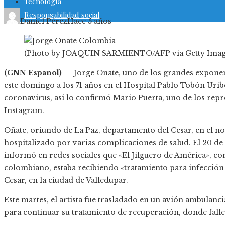
Tecnología
Responsabilidad social
Daniel Pérez
Hace 5 años
(Photo by JOAQUIN SARMIENTO/AFP via Getty Imag
(CNN Español) —
Jorge Oñate, uno de los grandes exponen
este domingo a los 71 años en el Hospital Pablo Tobón Uribe
coronavirus, así lo confirmó Mario Puerta, uno de los repres
Instagram.
Oñate, oriundo de La Paz, departamento del Cesar, en el n
hospitalizado por varias complicaciones de salud. El 20 
informó en redes sociales que «El Jilguero de América», c
colombiano, estaba recibiendo «tratamiento para infección 
Cesar, en la ciudad de Valledupar.
Este martes, el artista fue trasladado en un avión ambulanc
para continuar su tratamiento de recuperación, donde falle