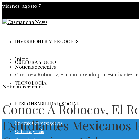
viernes, agosto 7
INVERSIONES Y NEGOCIOS
Inicio
CULTURA Y OCIO
Noticias recientes
Conoce a Robocov, el robot creado por estudiantes m
TECNOLOGÍA
Noticias recientes
RESPONSABILIDAD SOCIAL
Conoce A Robocov, El R
Estudiantes Mexicanos 
Inversiones y negocios
Cultura y ocio