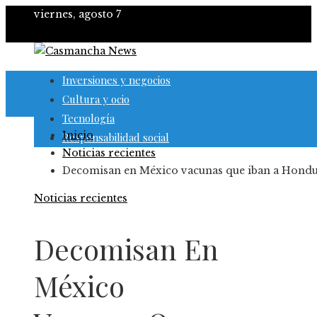
viernes, agosto 7
Inversiones y negocios
Cultura y ocio
Tecnología
Inicio
Responsabilidad social
Noticias recientes
Decomisan en México vacunas que iban a Hond
Noticias recientes
Decomisan En
México