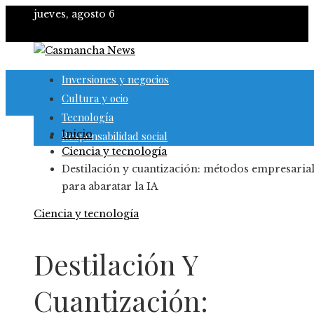
jueves, agosto 6
Inversiones y negocios
Cultura y ocio
Tecnología
Inicio
Responsabilidad social
Ciencia y tecnología
Destilación y cuantización: métodos empresaria
para abaratar la IA
Ciencia y tecnología
Destilación Y
Cuantización: