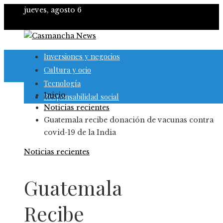
jueves, agosto 6
Inversiones y negocios
Cultura y ocio
Tecnología
Inicio
Responsabilidad social
Noticias recientes
Guatemala recibe donación de vacunas contra
covid-19 de la India
Noticias recientes
Guatemala
Recibe