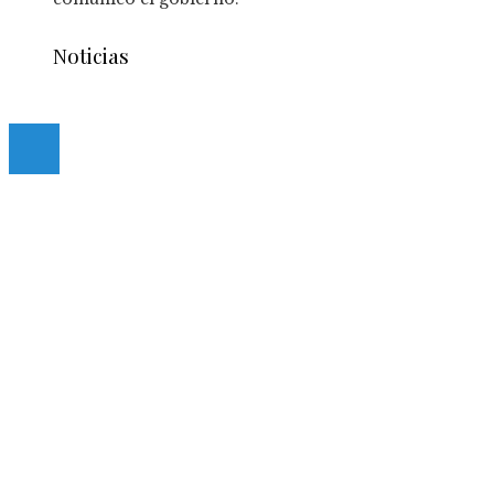
Noticias
© 2020 casmancha.com. All Right Reserved.