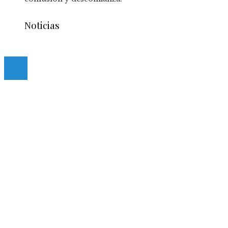
Noticias
© 2020 casmancha.com. All Right Reserved.