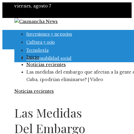
viernes, agosto 7
Inversiones y negocios
Cultura y ocio
Tecnología
Inicio
Responsabilidad social
Noticias recientes
Las medidas del embargo que afectan a la gente 
Cuba, ¿podrían eliminarse? | Video
Noticias recientes
Las Medidas
Del Embargo