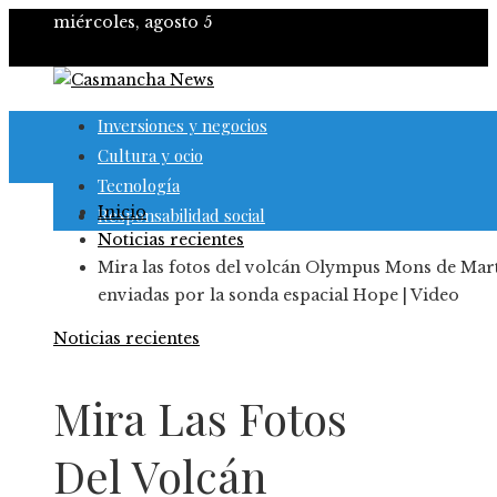
miércoles, agosto 5
Inversiones y negocios
Cultura y ocio
Tecnología
Inicio
Responsabilidad social
Noticias recientes
Mira las fotos del volcán Olympus Mons de Mar
enviadas por la sonda espacial Hope | Video
Noticias recientes
Mira Las Fotos
Del Volcán