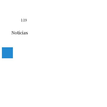
1:19
Noticias
© 2020 casmancha.com. All Right Reserved.