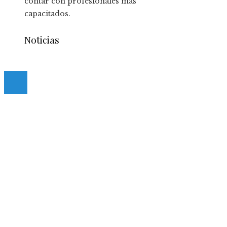
contar con profesionales más
capacitados.
Noticias
© 2020 casmancha.com. All Right Reserved.