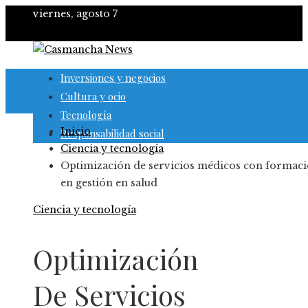
viernes, agosto 7
Inversiones y negocios
Cultura y ocio
Tecnología
Inicio
Responsabilidad social
Ciencia y tecnología
Optimización de servicios médicos con formac
en gestión en salud
Ciencia y tecnología
Optimización
De Servicios