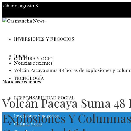
sábado, agosto 8
INVERSIONES Y NEGOCIOS
Inicio
CULTURA Y OCIO
Noticias recientes
Volcán Pacaya suma 48 horas de explosiones y column
TECNOLOGÍA
Noticias recientes
RESPONSABILIDAD SOCIAL
Volcán Pacaya Suma 48 
Explosiones Y Columnas
Inversiones y negocios
Cultura y ocio